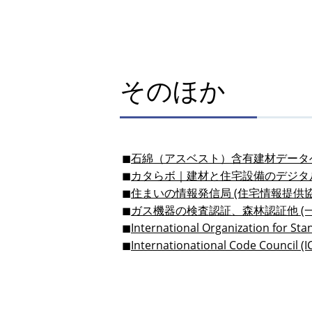
そのほか
石綿（アスベスト）含有建材データ
カタらボ｜建材と住宅設備のデジタ
住まいの情報発信局 (住宅情報提供協
ガス機器の検査認証、森林認証他 (
International Organization for Sta
Internationational Code Council (I