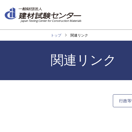
メ
イ
ン
Japan Testing Center for Construction Materials
コ
ン
トップ
関連リンク
テ
ン
ツ
関連リンク
に
移
動
行政等