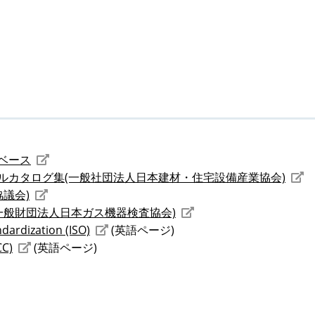
ベース
ルカタログ集(一般社団法人日本建材・住宅設備産業協会)
議会)
一般財団法人日本ガス機器検査協会)
ndardization (ISO)
(英語ページ)
CC)
(英語ページ)