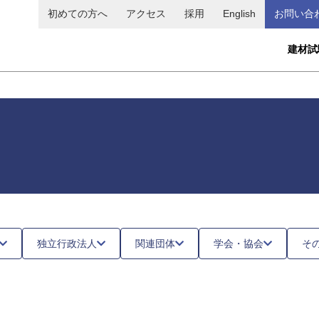
初めての方へ
アクセス
採用
English
お問い合
メ
建材試
イ
ン
ナ
ビ
ゲ
ー
シ
ョ
独立行政法人
関連団体
学会・協会
そ
ン