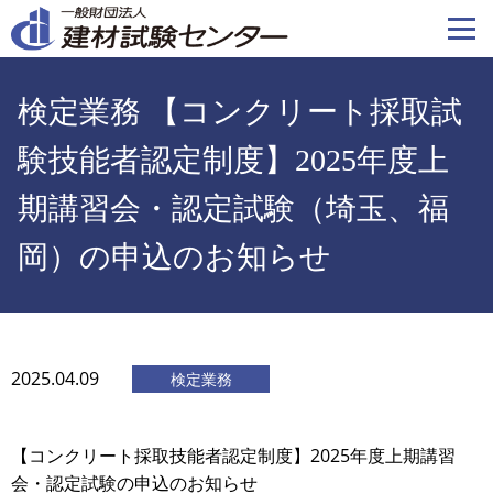
メ
イ
ン
コ
検定業務 【コンクリート採取試
ン
テ
験技能者認定制度】2025年度上
ン
期講習会・認定試験（埼玉、福
ツ
に
岡）の申込のお知らせ
移
動
2025.04.09
検定業務
【コンクリート採取技能者認定制度】2025年度上期講習
会・認定試験の申込のお知らせ