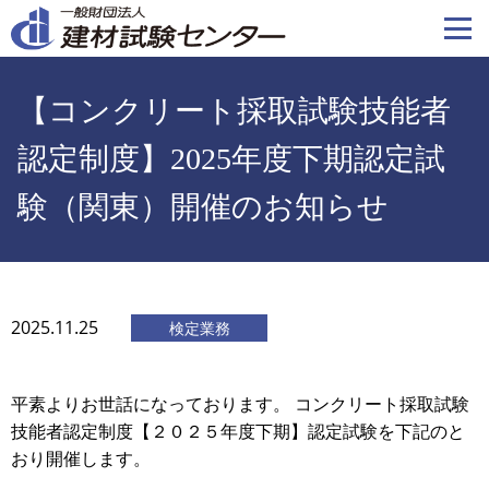
メ
イ
ン
コ
【コンクリート採取試験技能者
ン
テ
認定制度】2025年度下期認定試
ン
験（関東）開催のお知らせ
ツ
に
移
動
2025.11.25
検定業務
平素よりお世話になっております。 コンクリート採取試験
技能者認定制度【２０２５年度下期】認定試験を下記のと
おり開催します。