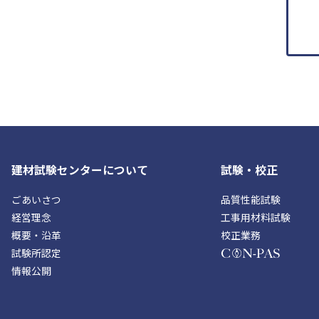
フ
ッ
建材試験センターについて
試験・校正
タ
ー
ごあいさつ
品質性能試験
経営理念
工事用材料試験
概要・沿革
校正業務
試験所認定
情報公開