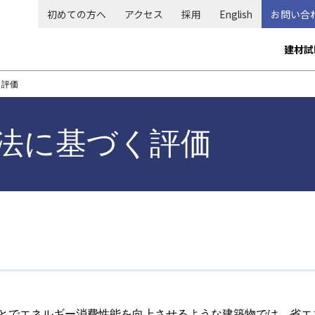
初めての方へ
アクセス
採用
English
お問い合
メ
建材試
イ
ン
く評価
ナ
ビ
法に基づく評価
ゲ
ー
シ
ョ
ン
とでエネルギー消費性能を向上させるような建築物では、省エ