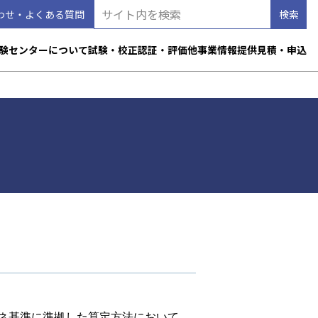
わせ・よくある質問
験センターについて
試験・校正
認証・評価
他事業
情報提供
見積・申込
ネ基準に準拠した算定方法において、