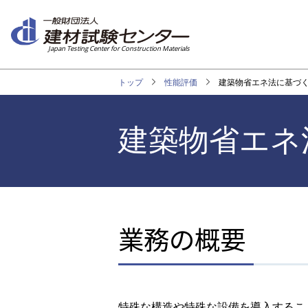
メ
イ
ン
Japan Testing Center for Construction Materials
コ
ン
トップ
性能評価
建築物省エネ法に基づ
テ
ン
ツ
建築物省エネ
に
移
動
業務の概要
特殊な構造や特殊な設備を導入するこ