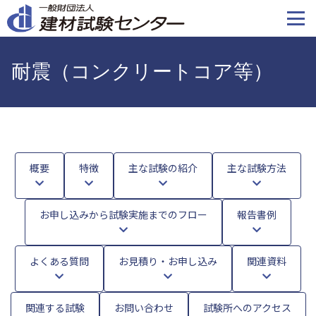
メ
イ
ン
コ
耐震（コンクリートコア等）
ン
テ
ン
ツ
に
移
概要
特徴
主な試験の紹介
主な試験方法
動
お申し込みから試験実施までのフロー
報告書例
よくある質問
お見積り・お申し込み
関連資料
関連する試験
お問い合わせ
試験所へのアクセス