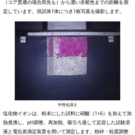
（コア貫通の場合筒先も）から濃い赤紫色までの距離を測
定しています。供試体1体につき1枚写真を撮影します。
画
像
中性化深さ
塩化物イオンは、粉末にした試料に硝酸（1+6）を加えて加
熱煮沸し、pH調整、再加熱、吸引ろ過して定容した試験溶
液と電位差滴定装置を用いて測定します。粉砕・粒度調整