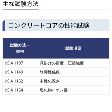
主な試験方法
コンクリートコアの性能試験
試験方法・
試験項目
規格
JIS A 1107
見掛けの密度，圧縮強度
JIS A 1149
静弾性係数
JIS A 1152
中性化深さ
JIS A 1154
塩化物イオン量