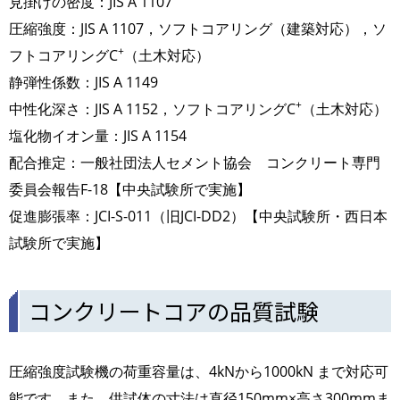
見掛けの密度：JIS A 1107
圧縮強度：JIS A 1107，ソフトコアリング（建築対応），ソ
+
フトコアリングC
（土木対応）
静弾性係数：JIS A 1149
+
中性化深さ：JIS A 1152，ソフトコアリングC
（土木対応）
塩化物イオン量：JIS A 1154
配合推定：一般社団法人セメント協会 コンクリート専門
委員会報告F-18【中央試験所で実施】
促進膨張率：JCI-S-011（旧JCI-DD2）【中央試験所・西日本
試験所で実施】
コンクリートコアの品質試験
圧縮強度試験機の荷重容量は、4kNから1000kN まで対応可
能です。また、供試体の寸法は直径150mm×高さ300mmま