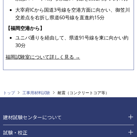
大宰府ICから国道3号線を空港方面に向かい、御笠川
交差点を右折し県道60号線を直進約15分
【福岡空港から】
ユニバ通りを経由して、県道91号線を東に向かい約
30分
福岡試験室について詳しく見る →
トップ
工事用材料試験
耐震（コンクリートコア等）
フ
ッ
建材試験センターについて
タ
ー
試験・校正