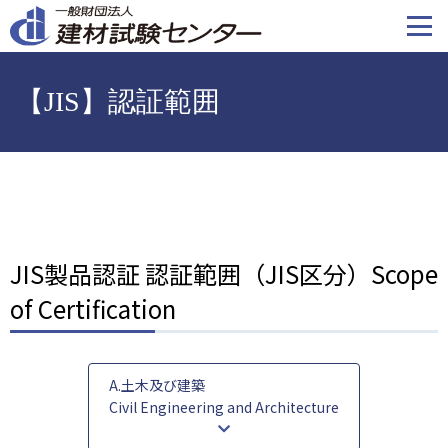
メ
イ
ン
コ
【JIS】認証範囲
ン
テ
ン
ツ
に
移
動
JIS製品認証 認証範囲（JIS区分）Scope
of Certification
A.土木及び建築
Civil Engineering and Architecture