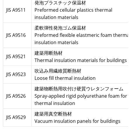
発泡プラスチック保温材
JIS A9511
Preformed cellular plastics thermal
insulation materials
柔軟弾性発泡ゴム保温材
JIS A9516
Preformed flexible elastmeric foam thermal
insulation materials
建築用断熱材
JIS A9521
Thermal insulation materials for buildings
吹込み用繊維質断熱材
JIS A9523
Loose fill thermal insulation
建築物断熱用吹付け硬質ウレタンフォーム
JIS A9526
Spray-applied rigid polyurethane foam for
thermal insulation
建築用真空断熱材
JIS A9529
Vacuum insulation panels for buildings