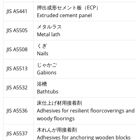
押出成形セメント板（ECP）
JIS A5441
Extruded cement panel
メタルラス
JIS A5505
Metal lath
くぎ
JIS A5508
Nails
じゃかご
JIS A5513
Gabions
浴槽
JIS A5532
Bathtubs
床仕上げ材用接着剤
JIS A5536
Adhesives for resilient floorcoverings and
woody floorings
木れんが用接着剤
JIS A5537
Adhesives for anchoring wooden blocks