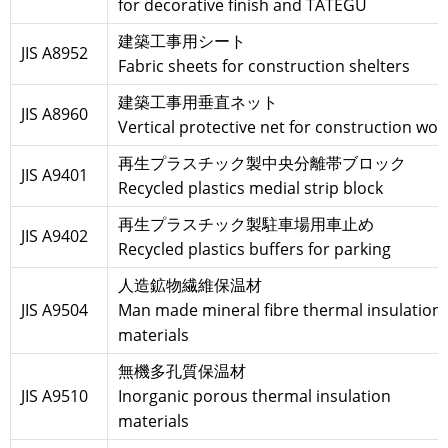
for decorative finish and TATEGU
建築工事用シート
JIS A8952
Fabric sheets for construction shelters
建築工事用垂直ネット
JIS A8960
Vertical protective net for construction wor
再生プラスチック製中央分離帯ブロック
JIS A9401
Recycled plastics medial strip block
再生プラスチック製駐車場用車止め
JIS A9402
Recycled plastics buffers for parking
人造鉱物繊維保温材
JIS A9504
Man made mineral fibre thermal insulation
materials
無機多孔質保温材
JIS A9510
Inorganic porous thermal insulation
materials