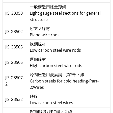
一般構造用軽量形鋼
JIS G3350
Light gauge steel sections for general
structure
ピアノ線材
JIS G3502
Piano wire rods
軟鋼線材
JIS G3505
Low carbon steel wire rods
硬鋼線材
JIS G3506
High carbon steel wire rods
冷間圧造用炭素鋼―第2部：線
JIS G3507-
Carbon steels for cold heading-Part-
2
2:Wires
鉄線
JIS G3532
Low carbon steel wires
PC鋼線及びPC鋼より線