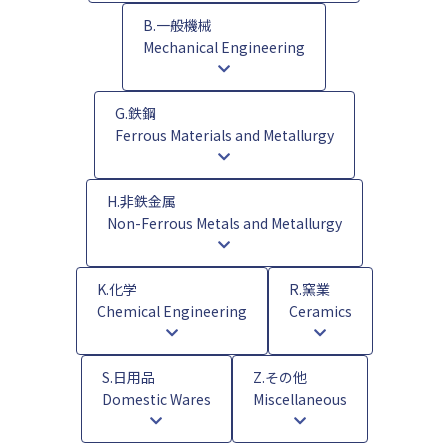
B.一般機械
Mechanical Engineering
G.鉄鋼
Ferrous Materials and Metallurgy
H.非鉄金属
Non-Ferrous Metals and Metallurgy
K.化学
R.窯業
Chemical Engineering
Ceramics
S.日用品
Z.その他
Domestic Wares
Miscellaneous