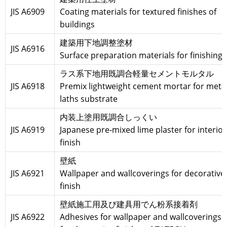
JIS A6909
Coating materials for textured finishes of
buildings
建築用下地調整塗材
JIS A6916
Surface preparation materials for finishing
ラス系下地用既調合軽量セメントモルタル
JIS A6918
Premix lightweight cement mortar for meta
laths substrate
内装上塗用既調合しっくい
JIS A6919
Japanese pre-mixed lime plaster for interior
finish
壁紙
JIS A6921
Wallpaper and wallcoverings for decorative
finish
壁紙施工用及び建具用でん粉系接着剤
JIS A6922
Adhesives for wallpaper and wallcoverings