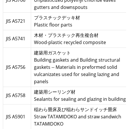
JIS A5706
Unplasticized polyvinyl chloride eaves
gutters and downspouts
プラスチックデッキ材
JIS A5721
Plastic floor parts
木材・プラスチック再生複合材
JIS A5741
Wood-plastic recycled composite
建築用ガスケット
Building gaskets and Building structural
JIS A5756
gaskets -- Materials in preformed solid
vulcanizates used for sealing lazing and
panels
建築用シーリング材
JIS A5758
Sealants for sealing and glazing in buildings
稲わら畳床及び稲わらサンドイッチ畳床
JIS A5901
Straw TATAMIDOKO and straw sandwich
TATAMIDOKO