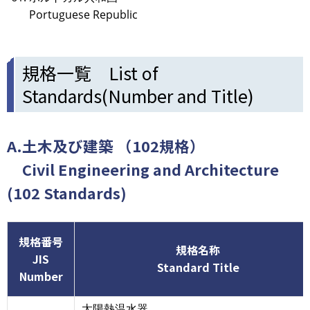
Portuguese Republic
規格一覧 List of
Standards(Number and Title)
A.土木及び建築 （102規格）
Civil Engineering and Architecture
(102 Standards)
規格番号
規格名称
JIS
Standard Title
Number
太陽熱温水器