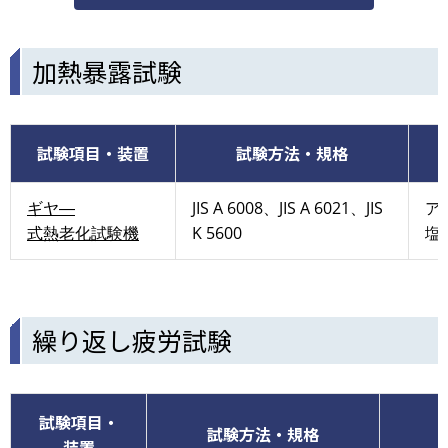
加熱暴露試験
試験項目・装置
試験方法・規格
ギヤ―
JIS A 6008、JIS A 6021、JIS
ア
式熱老化試験機
K 5600
塩
繰り返し疲労試験
試験項目・
試験方法・規格
装置