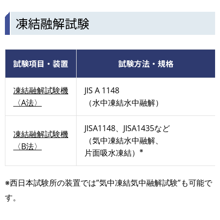
凍結融解試験
試験項目・装置
試験方法・規格
凍結融解試験機
JIS A 1148
〈A法〉
（水中凍結水中融解）
JISA1148、JISA1435など
凍結融解試験機
（気中凍結水中融解、
〈B法〉
※
片面吸水凍結）
※西日本試験所の装置では”気中凍結気中融解試験”も可能で
す。