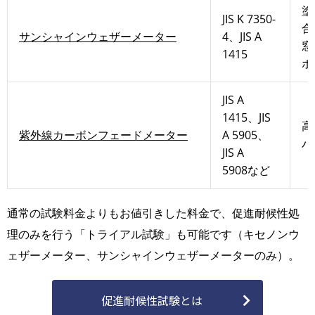
塗
JIS K 7350-
合
サンシャインウェザーメーター
4、JIS A
窓
1415
ポ
JIS A
1415、JIS
高
紫外線カーボンフェードメーター
A 5905、
パ
JIS A
5908など
通常の試験料金よりもお値引きした料金で、促進耐候性処
理のみを行う「トライアル試験」も可能です（キセノンウ
ェザーメーター、サンシャインウェザーメーターのみ）。
促進耐候性試験とは