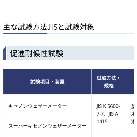
主な試験方法JISと試験対象
促進耐候性試験
試験方法・
試験項目・装置
規格
キセノンウェザーメーター
JIS K 5600-
塗
7-7、JIS A
木
1415
透
スーパーキセノンウェザーメーター