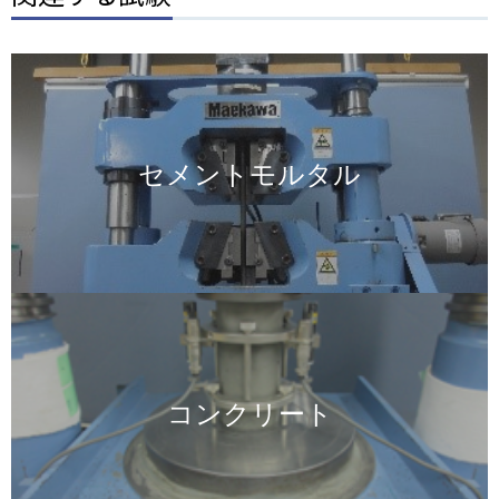
画
像
セメントモルタル
画
像
コンクリート