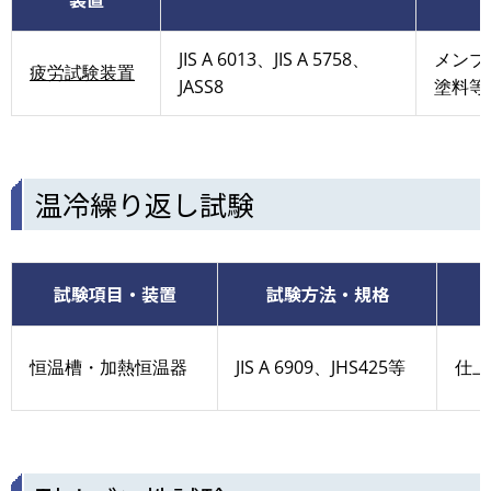
JIS A 6013、JIS A 5758、
メンブ
疲労試験装置
JASS8
塗料等
温冷繰り返し試験
試験項目・装置
試験方法・規格
恒温槽・加熱恒温器
JIS A 6909、JHS425等
仕上