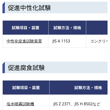
促進中性化試験
試験項目・装置
試験方法・規格
中性化促進試験装置
JIS A 1153
コンクリー
促進腐食試験
試験項目・装置
試験方法・規格
塩水噴霧試験機
JIS Z 2371、JIS H 8502など