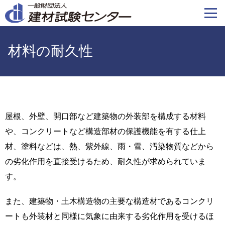
メ
イ
ン
コ
材料の耐久性
ン
テ
ン
ツ
に
屋根、外壁、開口部など建築物の外装部を構成する材料
移
や、コンクリートなど構造部材の保護機能を有する仕上
動
材、塗料などは、熱、紫外線、雨・雪、汚染物質などから
の劣化作用を直接受けるため、耐久性が求められていま
す。
また、建築物・土木構造物の主要な構造材であるコンクリ
ートも外装材と同様に気象に由来する劣化作用を受けるほ