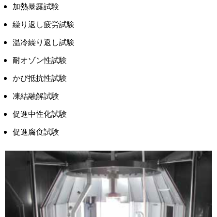
加熱暴露試験
繰り返し疲労試験
温冷繰り返し試験
耐オゾン性試験
かび抵抗性試験
凍結融解試験
促進中性化試験
促進腐食試験
画
像