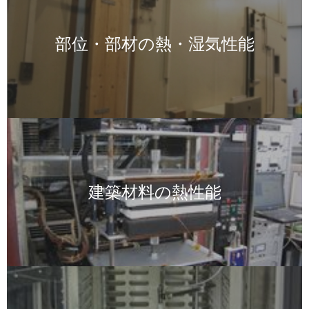
部位・部材の熱・湿気性能
画
像
建築材料の熱性能
画
像