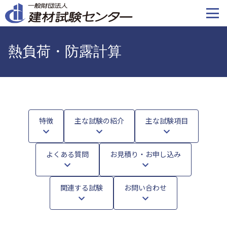
メ
イ
ン
コ
熱負荷・防露計算
ン
テ
ン
ツ
に
移
特徴
主な試験の紹介
主な試験項目
動
よくある質問
お見積り・お申し込み
関連する試験
お問い合わせ