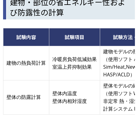
建物・部位の省エネルギー性およ
び防露性の計算
試験内容
試験項目
試験方法・
建物モデルの熱
冷暖房負荷低減効果
（使用ソフト AE
建物の熱負荷計算
室温上昇抑制効果
Sim/Heat,New
HASP/ACLD）
壁体モデルの結
壁体内温度
（使用ソフト Wuf
壁体の防露計算
壁体内相対湿度
非定常 熱・湿
計算システム 