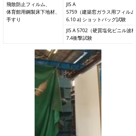
飛散防止フィルム、
JIS A
体育館用鋼製床下地材、
5759（建築窓ガラス用フィルム
手すり
6.10 a) ショットバッグ試験
JIS A 5702（硬質塩化ビニル波
7.4衝撃試験
画
像