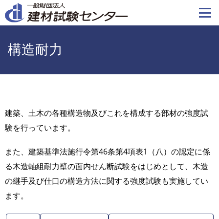
メ
イ
ン
コ
構造耐力
ン
テ
ン
ツ
に
建築、土木の各種構造物及びこれを構成する部材の強度試
移
験を行っています。
動
また、建築基準法施行令第46条第4項表1（八）の認定に係
る木造軸組耐力壁の面内せん断試験をはじめとして、木造
の継手及び仕口の構造方法に関する強度試験も実施してい
ます。