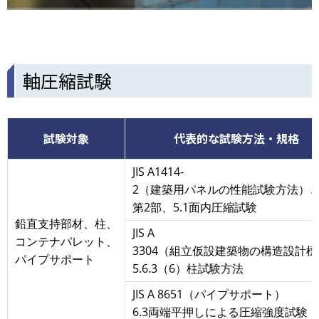
軸圧縮試験
試験対象
代表的な試験方法・規格
JIS A1414-
2（建築用パネルの性能試験方法）
第2部、5.1面内圧縮試験
鉛直支持部材、柱、
JIS A
コンテナパレット、
3304（組立仮設建築物の構造設計
パイプサポート
5.6.3（6）柱試験方法
JIS A 8651（パイプサポート）
6.3両端平押しによる圧縮強度試験