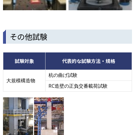
その他試験
試験対象
代表的な試験方法・規格
杭の曲げ試験
大規模構造物
RC造壁の正負交番載荷試験
画
像