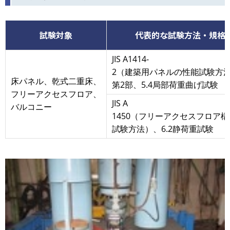
試験対象
代表的な試験方法・規格
JIS A1414-
2（建築用パネルの性能試験方
床パネル、乾式二重床、
第2部、5.4局部荷重曲げ試験
フリーアクセスフロア、
JIS A
バルコニー
1450（フリーアクセスフロア
試験方法）、6.2静荷重試験
画
像