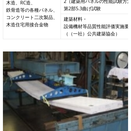
2（建築用パネルの性能試験方
木造、RC造、
第2部5.3曲げ試験
鉄骨造等の各種パネル、
コンクリート二次製品、
建築材料・
木造住宅用接合金物
設備機材等品質性能評価実施要
（（一社）公共建築協会）
画
像