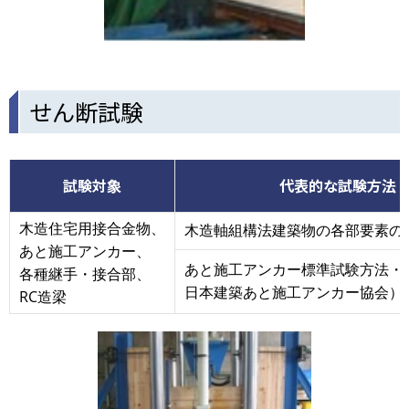
せん断試験
試験対象
代表的な試験方法
木造住宅用接合金物、
木造軸組構法建築物の各部要素の
あと施工アンカー、
あと施工アンカー標準試験方法・
各種継手・接合部、
日本建築あと施工アンカー協会）
RC造梁
画
像