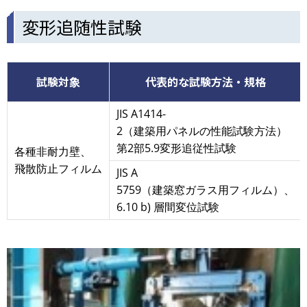
変形追随性試験
試験対象
代表的な試験方法・規格
JIS A1414-
2（建築用パネルの性能試験方法）
第2部5.9変形追従性試験
各種非耐力壁、
飛散防止フィルム
JIS A
5759（建築窓ガラス用フィルム）、
6.10 b) 層間変位試験
画
像