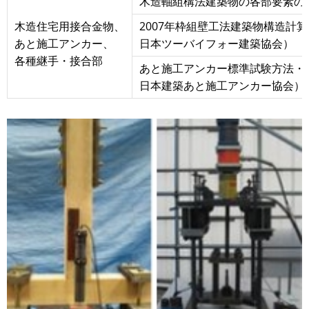
木造軸組構法建築物の各部要素の
木造住宅用接合金物、
2007年枠組壁工法建築物構造計
あと施工アンカー、
日本ツーバイフォー建築協会）
各種継手・接合部
あと施工アンカー標準試験方法・
日本建築あと施工アンカー協会）
画
像