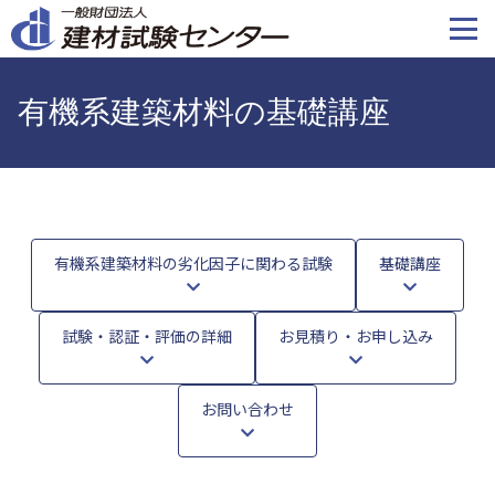
メ
イ
ン
コ
有機系建築材料の基礎講座
ン
テ
ン
ツ
に
移
有機系建築材料の劣化因子に関わる試験
基礎講座
動
試験・認証・評価の詳細
お見積り・お申し込み
お問い合わせ