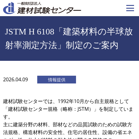
メ
イ
ン
コ
JSTM H 6108「建築材料の半球放
ン
テ
射率測定方法」制定のご案内
ン
ツ
に
移
2026.04.09
情報提供
動
建材試験センターでは、1992年10月から自主規格として
「建材試験センター規格（略称：JSTM）」を制定していま
す。
主に建築分野の材料、部材などの品質試験のための試験方
法規格、構造材料の安全性、住宅の居住性、設備の省エネ