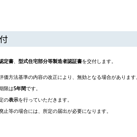
交付
認定書
、
型式住宅部分等製造者認証書
を交付します。
評価方法基準の内容の改正により、無効となる場合があります
期限は
5年間
です。
定の
表示
を行っていただきます。
廃止等の場合には、所定の届出が必要になります。