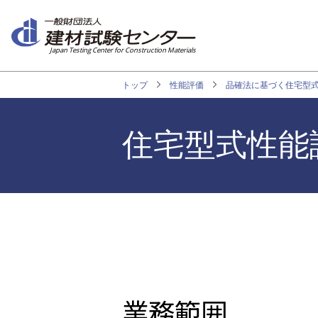
メ
イ
ン
Japan Testing Center for Construction Materials
コ
ン
トップ
性能評価
品確法に基づく住宅型
テ
ン
ツ
住宅型式性能
に
移
動
業務範囲