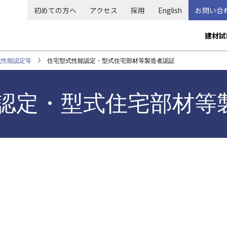
初めての方へ
アクセス
採用
English
お問い合
メ
建材試
イ
ン
式性能認定等
住宅型式性能認定・型式住宅部材等製造者認証
ナ
ビ
認定・型式住宅部材等
ゲ
ー
シ
ョ
ン