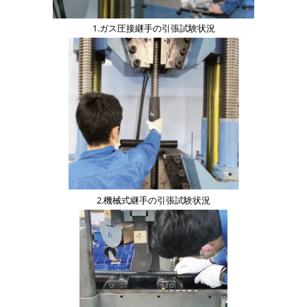
1.ガス圧接継手の引張試験状況
画
像
2.機械式継手の引張試験状況
画
像