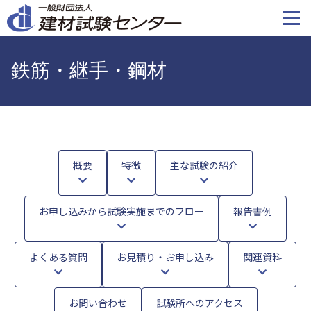
メ
イ
ン
コ
鉄筋・継手・鋼材
ン
テ
ン
ツ
に
移
概要
特徴
主な試験の紹介
動
お申し込みから試験実施までのフロー
報告書例
よくある質問
お見積り・お申し込み
関連資料
お問い合わせ
試験所へのアクセス