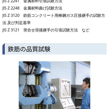
JIS Z 2241 金属材料引張試験方法
JIS Z 2248 金属材料曲げ試験方法
JIS Z 3120 鉄筋コンクリート用棒鋼ガス圧接継手の試験方
法 及び判定基準
JIS Z 3121 突合せ溶接継手の引張試験方法 など
鉄筋の品質試験
画
像