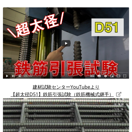
画
像
建材試験センターYouTubeより
【超太径D51】鉄筋引張試験（鉄筋機械式継手）
画
像