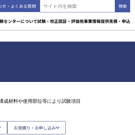
わせ・よくある質問
験センターについて
試験・校正
認証・評価
他事業
情報提供
見積・申込
構成材料や使用部位等により試験項目
お見積り・お申し込み