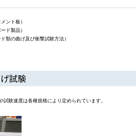
強化セメント板）
こうボード製品）
築用ボード類の曲げ及び衝撃試験方法）
曲げ試験
や試験速度は各種規格により定められています。