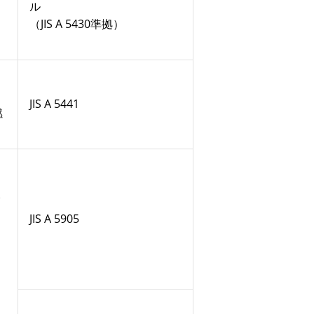
ル
（JIS A 5430準拠）
JIS A 5441
燃
JIS A 5905