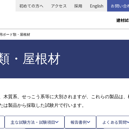
初めての方へ
アクセス
採用
English
お問い合
メ
建材試
イ
ン
用ボード類・屋根材
ナ
ビ
類・屋根材
ゲ
ー
シ
ョ
、木質系、せっこう系等に大別されますが、これらの製品は、
ン
たは製品から採取した試験片で行います。
主な試験方法・試験項目
報告書例
よくある質問