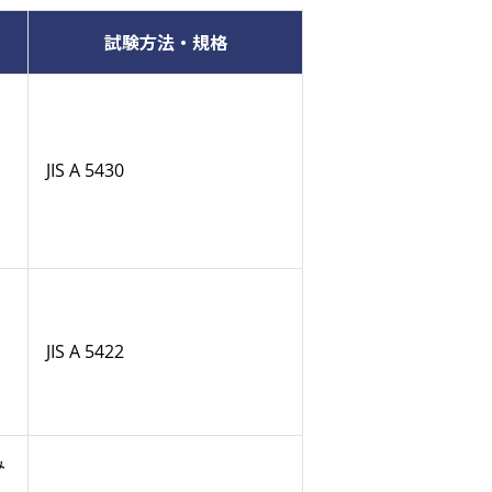
試験方法・規格
JIS A 5430
JIS A 5422
み
く