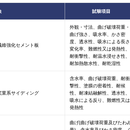
象
試験項目
外観・寸法、曲げ破壊荷重・
曲げ強さ、吸水率、かさ密
度、透水性、吸水による長さ
繊維強化セメント板
変化率、難燃性又は発熱性、
耐衝撃性、耐温水浸せき性、
耐加熱散水性、耐乾湿性
含水率、曲げ破壊荷重、耐衝
撃性、塗膜の密着性、耐候
窯業系サイディング
性、耐凍結融解性、透水性、
吸水による反り、難燃性又は
発熱性
曲げ(曲げ破壊荷重及びたわ
量)、含水率及びかさ密度、