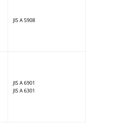
JIS A 5908
JIS A 6901
JIS A 6301