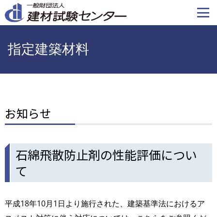
メ
イ
ン
コ
指定建築材料
ン
テ
ン
ツ
に
お知らせ
移
動
石綿飛散防止剤の性能評価につい
て
平成18年10月1日より施行された、建築基準法におけるア